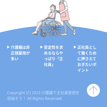
介護職は非
安定性を求
正社員とし
正規雇用が
めるならや
て働くため
多い
っぱり「正
に押さえて
社員」
おきたいポ
イント
Copyright (C) 2023 介護職で正社員登用を
目指そう！ All Rights Reserved.